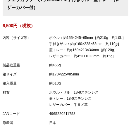
ザーカバー付）
6,500円（税抜）
内容（サイズ等）
ボウル：約155×245×65mm［約210g：約1.0L］
手付きザル：約φ160×228×53mm［約110ℊ］
蓋トレー：約φ160×213×34mm［約120g］
レザーカバー：約45×110×3mm［約15g]
製品総重量
約455g
箱サイズ
約170×225×85mm
箱入重量
約610g
材質
ボウル・ザル：18-8ステンレス
蓋トレー：18-0ステンレス
レザーカバー：牛ヌメ革
JANコード
4965220211758
原産国
日本