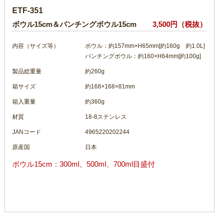
ETF-351
ボウル15cm＆パンチングボウル15cm
3,500円（税抜）
内容（サイズ等）
ボウル：約157mm×H65mm[約160g 約1.0L]
パンチングボウル：約160×H64mm[約100g]
製品総重量
約260g
箱サイズ
約168×168×81mm
箱入重量
約360g
材質
18-8ステンレス
JANコード
4965220202244
原産国
日本
ボウル15cm：300ml、500ml、700ml目盛付