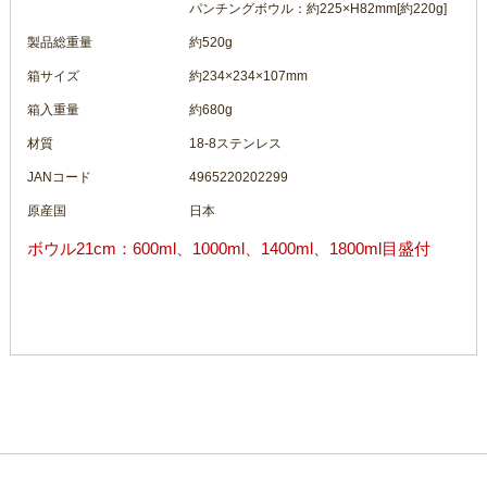
パンチングボウル：約225×H82mm[約220g]
製品総重量
約520g
箱サイズ
約234×234×107mm
箱入重量
約680g
材質
18-8ステンレス
JANコード
4965220202299
原産国
日本
ボウル21cm：600ml、1000ml、1400ml、1800ml目盛付