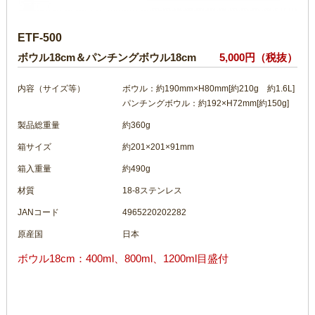
ETF-500
ボウル18cm＆パンチングボウル18cm
5,000円（税抜）
内容（サイズ等）
ボウル：約190mm×H80mm[約210g 約1.6L]
パンチングボウル：約192×H72mm[約150g]
製品総重量
約360g
箱サイズ
約201×201×91mm
箱入重量
約490g
材質
18-8ステンレス
JANコード
4965220202282
原産国
日本
ボウル18cm：400ml、800ml、1200ml目盛付