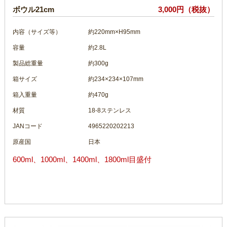
ボウル21cm
3,000円（税抜）
内容（サイズ等）
約220mm×H95mm
容量
約2.8L
製品総重量
約300g
箱サイズ
約234×234×107mm
箱入重量
約470g
材質
18-8ステンレス
JANコード
4965220202213
原産国
日本
600ml、1000ml、1400ml、1800ml目盛付