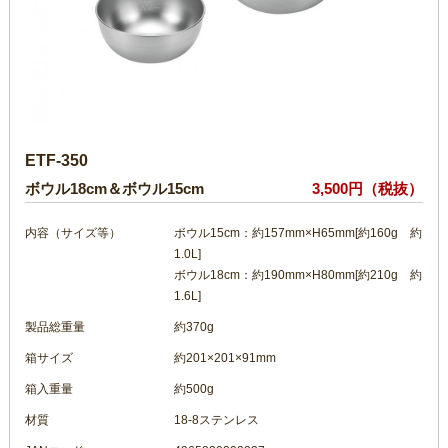
ETF-350
ボウル18cm＆ボウル15cm
3,500円（税抜）
内容（サイズ等）
ボウル15cm：約157mm×H65mm[約160g 約
1.0L]
ボウル18cm：約190mm×H80mm[約210g 約
1.6L]
製品総重量
約370g
箱サイズ
約201×201×91mm
箱入重量
約500g
材質
18-8ステンレス