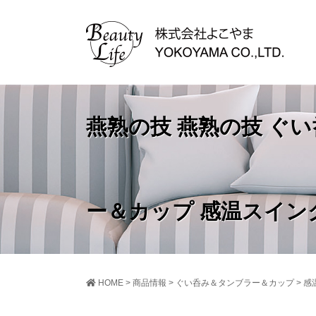
燕熟の技 燕熟の技 ぐ
ー＆カップ 感温スイン
HOME
>
商品情報
>
ぐい呑み＆タンブラー＆カップ
>
感