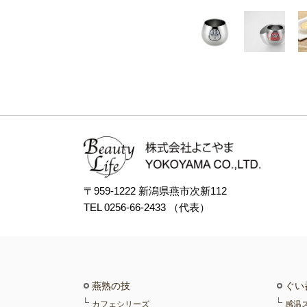
〒959-1222 新潟県燕市次新112
TEL 0256-66-2433 （代表）
燕熟の技
ぐい
カフェシリーズ
感温