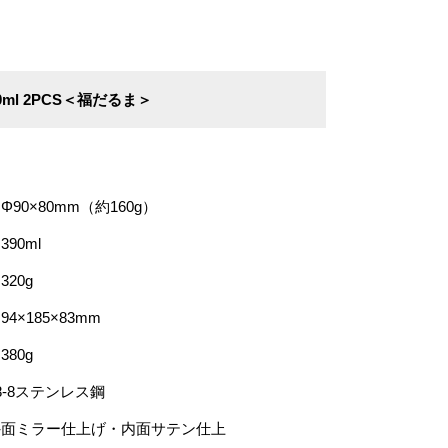
ml 2PCS＜福だるま＞
Φ90×80mm（約160g）
390ml
320g
94×185×83mm
380g
8-8ステンレス鋼
外面ミラー仕上げ・内面サテン仕上