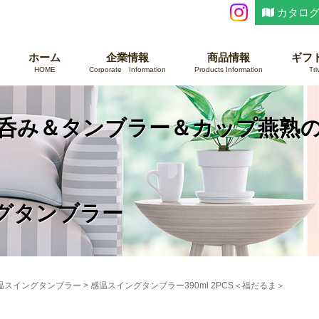
カタログ
ホーム
企業情報
商品情報
ギフ
HOME
Corporate Information
Products Information
Tri
い呑み＆タンブラー＆カップ燕熟
グタンブラー
温スイングタンブラー
>
感温スイングタンブラー390ml 2PCS＜福だるま＞