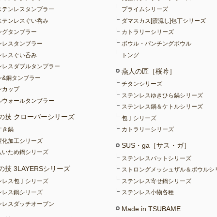
ステンレスタンブラー
プライムシリーズ
ステンレスぐい呑み
ダマスカス[霞流し]包丁シリーズ
ングタンブラー
カトラリーシリーズ
ンレスタンブラー
ボウル・パンチングボウル
ンレスぐい呑み
トング
ンレスダブルタンブラー
燕人の匠［桜吟］
ン&銅タンブラー
チタンシリーズ
ンカップ
ステンレスゆきひら鍋シリーズ
ルウォールタンブラー
ステンレス鍋＆ケトルシリーズ
の技 クローバーシリーズ
包丁シリーズ
すき鍋
カトラリーシリーズ
窒化加工シリーズ
SUS・ga［サス・ガ］
入いため鍋シリーズ
ステンレスバットシリーズ
の技 3LAYERSシリーズ
ストロングメッシュザル＆ボウルシ
ンレス包丁シリーズ
ステンレス寄せ鍋シリーズ
ンレス鍋シリーズ
ステンレス小物各種
ンレスダッチオーブン
Made in TSUBAME