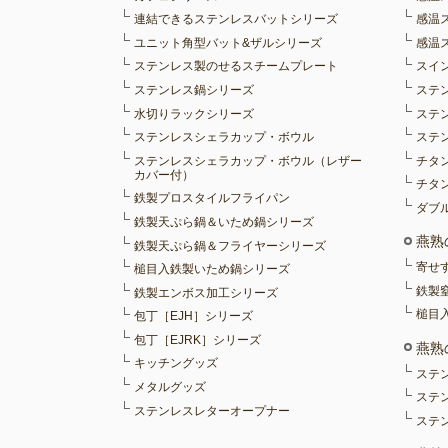
連結できるステンレスバットシリーズ
感温
ユニット角型バット&ザルシリーズ
感温
ステンレス製のせるスチームプレート
スイ
ステンレス鍋シリーズ
ステ
水切りラックシリーズ
ステ
ステンレスシェラカップ・ボウル
ステ
ステンレスシェラカップ・ボウル（レザー
チタ
カバー付）
チタ
鉄製プロスタイルフライパン
ダブ
鉄製天ぷら鍋＆いため鍋シリーズ
燕熟
鉄製天ぷら鍋＆フライヤーシリーズ
寄せ
槌目入鉄製いため鍋シリーズ
鉄製
鉄製エンボス加工シリーズ
槌目
包丁［EJH］シリーズ
包丁［EJRK］シリーズ
燕熟
キッチングッズ
ステ
メタルグッズ
ステ
ステンレスレターオープナー
ステ