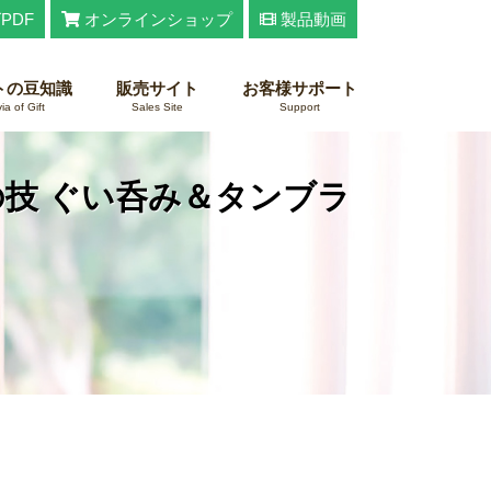
PDF
オンラインショップ
製品動画
トの豆知識
販売サイト
お客様サポート
via of Gift
Sales Site
Support
の技 ぐい呑み＆タンブラ