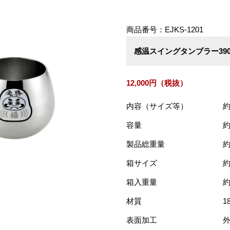
商品番号：EJKS-1201
感温スイングタンブラー390
12,000円（税抜）
内容（サイズ等）
約
容量
約
製品総重量
約
箱サイズ
約
箱入重量
約
材質
1
表面加工