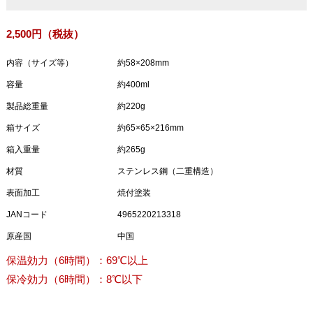
2,500円（税抜）
内容（サイズ等）
約58×208mm
容量
約400ml
製品総重量
約220g
箱サイズ
約65×65×216mm
箱入重量
約265g
材質
ステンレス鋼（二重構造）
表面加工
焼付塗装
JANコード
4965220213318
原産国
中国
保温効力（6時間）：69℃以上
保冷効力（6時間）：8℃以下