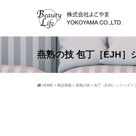
燕熟の技 包丁［EJH］
HOME
>
商品情報
>
燕熟の技
>
包丁［EJH］シリーズ
>