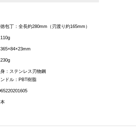
徳包丁：全長約280mm（刃渡り約165mm）
110g
365×84×23mm
230g
刃身：ステンレス刃物鋼
ンドル：PBT樹脂
965220201605
日本