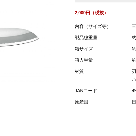
2,000円（税抜）
内容（サイズ等）
三
製品総重量
約
箱サイズ
約
箱入重量
約
材質
ハ
JANコード
4
原産国