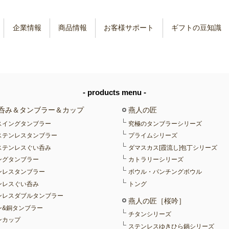
企業情報
商品情報
お客様サポート
ギフトの豆知識
- products menu -
呑み＆タンブラー＆カップ
燕人の匠
スイングタンブラー
究極のタンブラーシリーズ
ステンレスタンブラー
プライムシリーズ
ステンレスぐい呑み
ダマスカス[霞流し]包丁シリーズ
ングタンブラー
カトラリーシリーズ
ンレスタンブラー
ボウル・パンチングボウル
ンレスぐい呑み
トング
ンレスダブルタンブラー
燕人の匠［桜吟］
ン&銅タンブラー
チタンシリーズ
ンカップ
ステンレスゆきひら鍋シリーズ