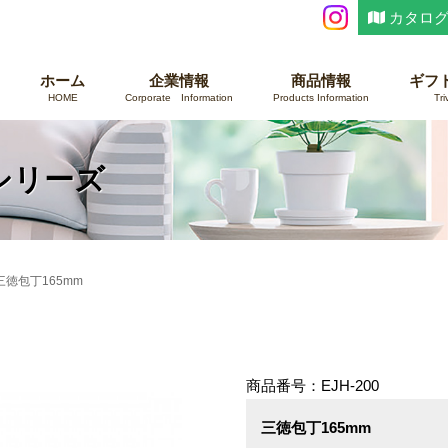
カタログ
ホーム
企業情報
商品情報
ギフ
HOME
Corporate Information
Products Information
Tri
シリーズ
三徳包丁165mm
商品番号：EJH-200
三徳包丁165mm