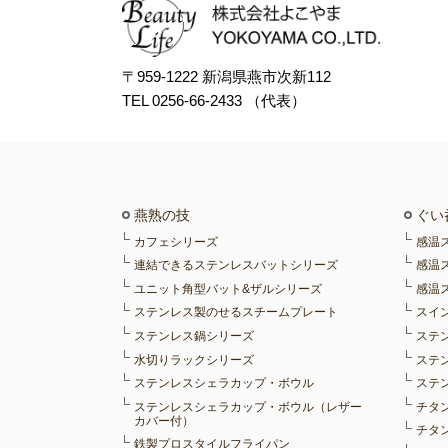
〒959-1222 新潟県燕市次新112
TEL 0256-66-2433 （代表）
燕熟の技
ぐい
カフェシリーズ
感温
連結できるステンレスバットシリーズ
感温
ユニット角型バット&ザルシリーズ
感温
ステンレス製のせるスチームプレート
スイ
ステンレス鍋シリーズ
ステ
水切りラックシリーズ
ステ
ステンレスシェラカップ・ボウル
ステ
ステンレスシェラカップ・ボウル（レザー
チタ
カバー付）
チタ
鉄製プロスタイルフライパン